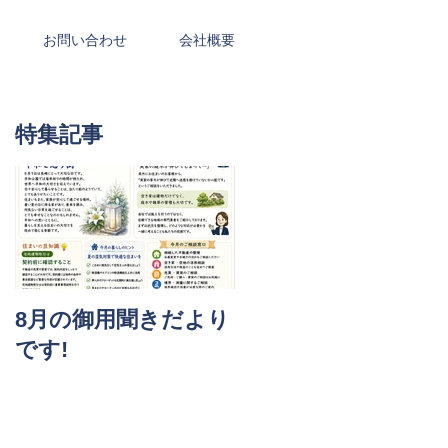
お問い合わせ
会社概要
特集記事
8月の御用聞きだより
です!