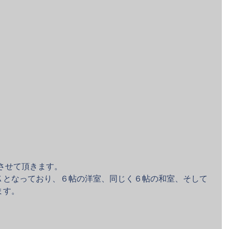
させて頂きます。
Ｋとなっており、６帖の洋室、同じく６帖の和室、そして
ます。