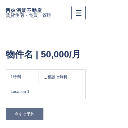
西彼酒販
不動産
賃貸住宅・売買・管理
物件名 | 50,000/月
ご
相
1時間
1
ご相談は無料
談
時
は
無
Location 1
料
今すぐ予約