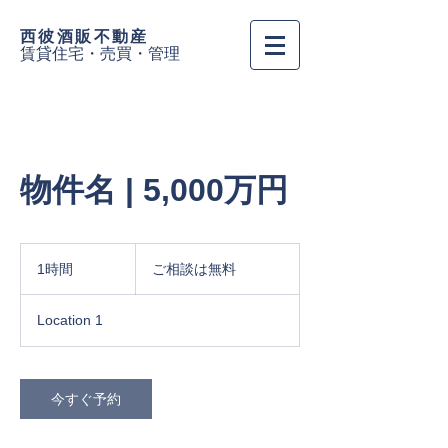
西彼酒販
不動産
賃貸住宅・売買・管理
物件名 | 5,000万円
ご
相
1時間
1
ご相談は無料
談
時
は
無
Location 1
料
今すぐ予約