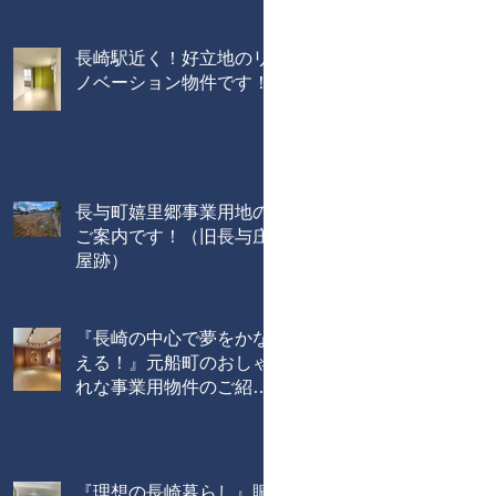
長崎駅近く！好立地のリ
ノベーション物件です！
長与町嬉里郷事業用地の
ご案内です！（旧長与庄
屋跡）
『長崎の中心で夢をかな
える！』元船町のおしゃ
れな事業用物件のご紹介
です！
『理想の長崎暮らし』賑